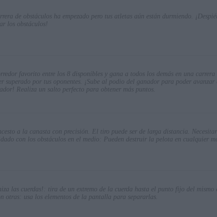
rrera de obstáculos ha empezado pero tus atletas aún están durmiendo. ¡Despiért
ar los obstáculos!
orredor favorito entre los 8 disponibles y gana a todos los demás en una carrera
er superado por tus oponentes. ¡Sube al podio del ganador para poder avanzar 
dor! Realiza un salto perfecto para obtener más puntos.
cesto a la canasta con precisión. El tiro puede ser de larga distancia. Necesit
uidado con los obstáculos en el medio: Pueden destruir la pelota en cualquier 
iza las cuerdas!: tira de un extremo de la cuerda hasta el punto fijo del mismo
n otras: usa los elementos de la pantalla para separarlas.