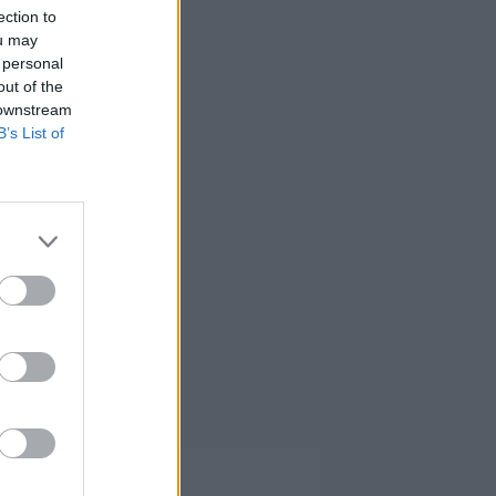
ection to
ou may
 personal
out of the
 downstream
B’s List of