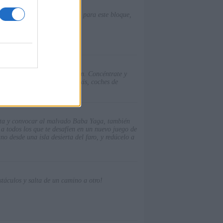
olo hay una posición correcta para este bloque,
on una perfecta sincronización. Concéntrate y
tos. Desbloquea camiones, taxis, coches de
anta y convocar al malvado Baba Yaga, también
 todos los que te desafíen en un nuevo juego de
 desde una isla desierta del faro, y redúcelo a
stáculos y salta de un camino a otro!