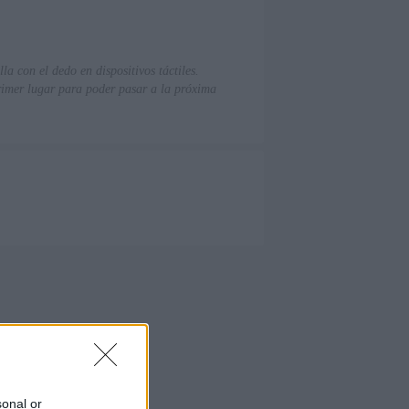
a con el dedo en dispositivos táctiles.
rimer lugar para poder pasar a la próxima
sonal or