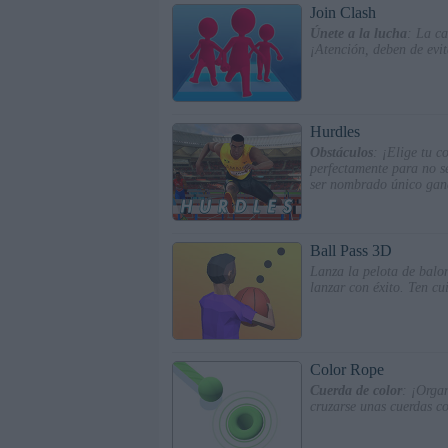
Join Clash
Únete a la lucha
: La ca
¡Atención, deben de evit
Hurdles
Obstáculos
: ¡Elige tu c
perfectamente para no s
ser nombrado único gana
Ball Pass 3D
Lanza la pelota de balon
lanzar con éxito. Ten c
Color Rope
Cuerda de color
: ¡Organ
cruzarse unas cuerdas co