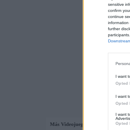
sensitive in
confirm you
continue se
information 
further disc
participants
Downstream 
Persona
I want t
Opted 
I want t
Opted 
I want 
Advertis
Opted 
Más Videojuegos 3D