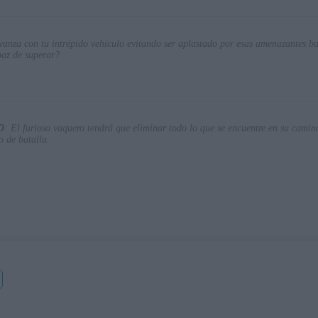
vanza con tu intrépido vehículo evitando ser aplastado por esas amenazantes b
paz de superar?
D
: El furioso vaquero tendrá que eliminar todo lo que se encuentre en su camin
o de batalla.