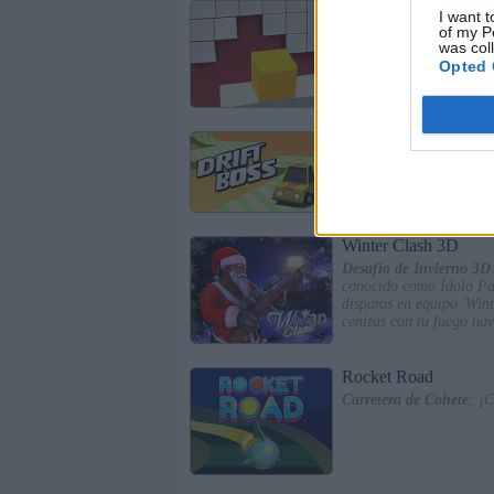
Fit in the wall
I want t
of my P
Encaja en la pared
: De
was col
por lo que no se permiti
Opted 
Drift Boss
El jefe de los derrapes
:
anticipa tus derrapes y 
policía, camiones de he
Winter Clash 3D
Desafío de Invierno 3D
conocido como Ídolo Pag
disparos en equipo 'Wint
cenizas con tu fuego na
Rocket Road
Carretera de Cohete
: ¡C