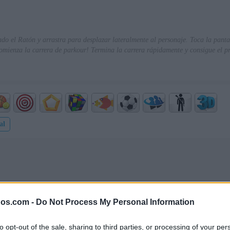
do el Ratón y arrastra para desplazar lateralmente al personaje. Toca la pantall
omienza la carrera de parkour! Termina la carrera rápidamente y consigue el p
al
gos.com -
Do Not Process My Personal Information
to opt-out of the sale, sharing to third parties, or processing of your per