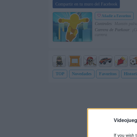
Compartir en tu muro del Facebook
Añadir a Favoritos
Controles
: Mantén pulsa
Carrera de Parkour
: ¡C
carrera.
TOP
Novedades
Favoritos
Histori
Videojue
If you wish 