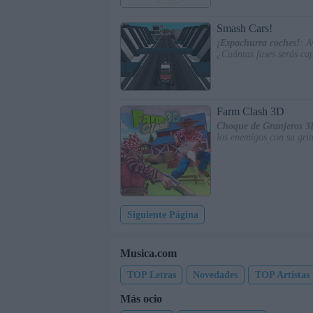
Smash Cars!
¡Espachurra coches!
: A
¿Cuántas fases serás ca
Farm Clash 3D
Choque de Granjeros 3
los enemigos con su grit
Siguiente Página
Musica.com
TOP Letras
Novedades
TOP Artistas
Más ocio