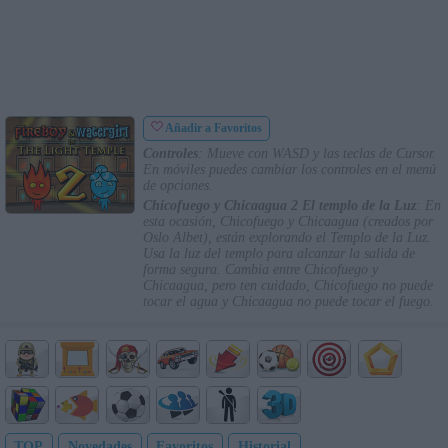
Añadir a Favoritos
Controles
: Mueve con WASD y las teclas de Cursor.
En móviles puedes cambiar los controles en el menú
de opciones.
Chicofuego y Chicaagua 2 El templo de la Luz
: En
esta ocasión, Chicofuego y Chicaagua (creados por
Oslo Albet), están explorando el Templo de la Luz.
Usa la luz del templo para alcanzar la salida de
forma segura. Cambia entre Chicofuego y
Chicaagua, pero ten cuidado, Chicofuego no puede
tocar el agua y Chicaagua no puede tocar el fuego.
TOP
Novedades
Favoritos
Historial