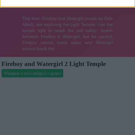
Fireboy and Watergirl 2 Light Temple
Wasapear a un/a amigo/a o grupo