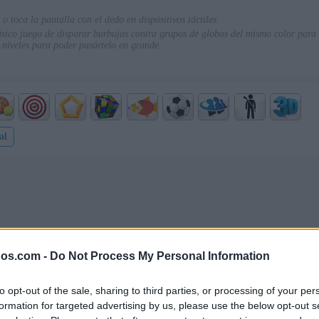
o toca la pantalla con el dedo en dispositivos táctiles.
ásico juego de disparar burbujas contra grupos de globos del mismo color para 
 niveles para poder pasártelo en grande.
al
gos.com -
Do Not Process My Personal Information
to opt-out of the sale, sharing to third parties, or processing of your per
formation for targeted advertising by us, please use the below opt-out s