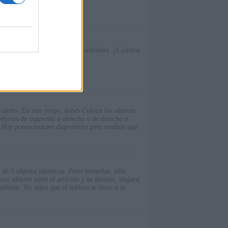
l o vertical de 3 o más ranas similares. ¿Cuántos
ideño. En este juego, debes Coloca los objetos
objetos de izquierda a derecha o de derecha a
. Hay potenciadores disponibles pero tendrás que
 de 5 objetos idénticos. Para moverlas, sólo
no abierto entre el artículo y su destino, viajará
lero. No dejes que el tablero se llene o tu