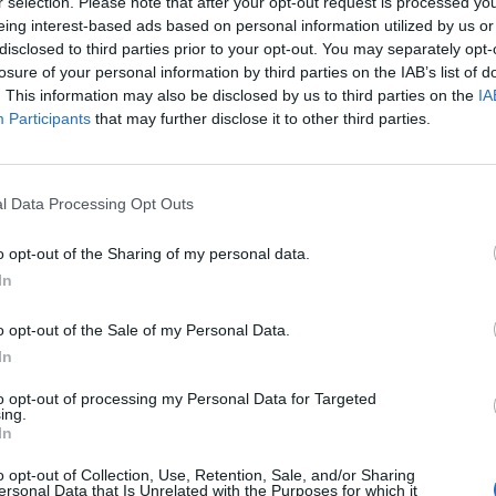
r selection. Please note that after your opt-out request is processed y
eing interest-based ads based on personal information utilized by us or
disclosed to third parties prior to your opt-out. You may separately opt-
losure of your personal information by third parties on the IAB’s list of
. This information may also be disclosed by us to third parties on the
IA
Participants
that may further disclose it to other third parties.
l Data Processing Opt Outs
o opt-out of the Sharing of my personal data.
In
o opt-out of the Sale of my Personal Data.
In
to opt-out of processing my Personal Data for Targeted
ing.
In
oge las frutas arrastrándolas y soltándolas desde el final de una fila hasta el fi
o opt-out of Collection, Use, Retention, Sale, and/or Sharing
ersonal Data that Is Unrelated with the Purposes for which it
ndo esto antes de que las frutas lleguen al final de la cinta transportadora. In