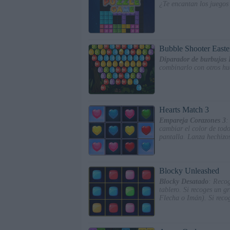
¿Te encantan los juegos 
Bubble Shooter Easte
Diparador de burbujas
combinarlo con otros hue
Hearts Match 3
Empareja Corazones 3
:
cambiar el color de tod
pantalla. Lanza hechizos
Blocky Unleashed
Blocky Desatado
: Recog
tablero. Si recoges un 
Flecha o Imán). Si recog