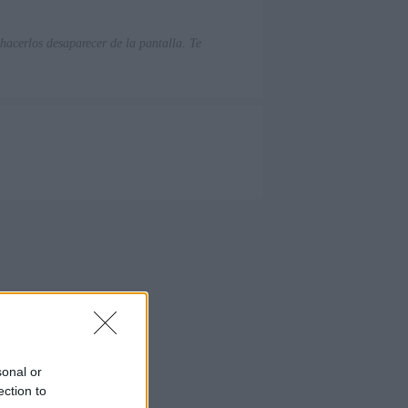
hacerlos desaparecer de la pantalla. Te
sonal or
ection to