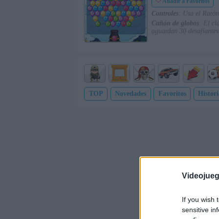
Añadir a Favoritos
Controles
: Usa el Ratón 
Cañón de globos
: El cl
aguardan 30 desafiantes
TOP
Novedades
Favoritos
Histori
Videojue
If you wish 
sensitive in