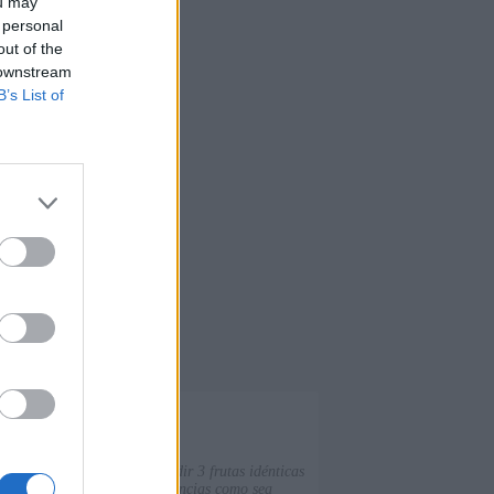
ou may
 personal
out of the
 downstream
B’s List of
nal de otra para hacer coincidir 3 frutas idénticas
tenta conseguir tantas coincidencias como sea