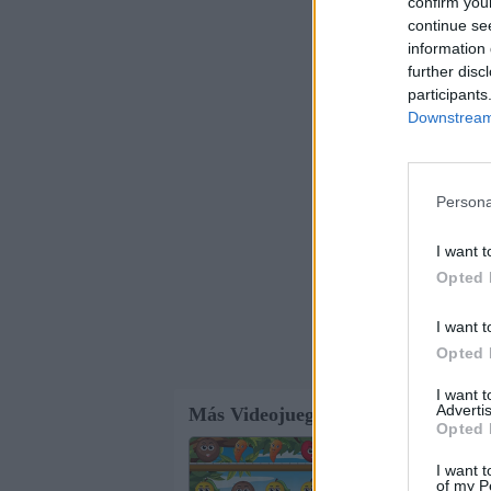
confirm you
continue se
information 
further disc
participants
Downstream 
Persona
I want t
Opted 
I want t
Opted 
I want 
Advertis
Más Videojuegos Bejeweled
Opted 
Farming Fun
Diversión agrícola
: Rec
I want t
of my P
en una fila. Sigue hacie