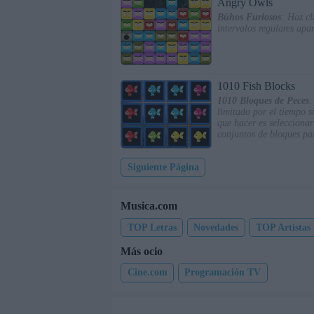
Angry Owls
Búhos Furiosos
: Haz cl
intervalos regulares apa
1010 Fish Blocks
1010 Bloques de Peces
:
limitado por el tiempo s
que hacer es seleccionar
conjuntos de bloques pa
Siguiente Página
Musica.com
TOP Letras
Novedades
TOP Artistas
Más ocio
Cine.com
Programación TV