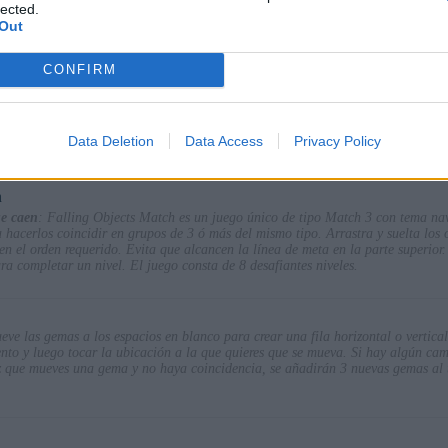
lected.
ord.
Out
CONFIRM
a una fila de caramelos horizontal o verticalmente para crear una fila horizonta
r en este juego de tiempo limitado?
Data Deletion
Data Access
Privacy Policy
h
ue caen
: Falling Objects Match es un juego único de tipo Match 3 con tema nav
hacerlos coincidir en grupos de 3 ó más del mismo tipo. Arrastra y suelta los 
en el orden requerido. Evita que alcancen la línea de meta en la parte superior
ra completar un nivel. El juego consta de 8 desafiantes niveles.
eve las gemas a los espacios en blanco para crear una fila horizontal o vertical
ento y luego tocar la ubicación a la que quieres que se mueva. Si hay algún cami
 que mueves una gema y no haya coincidencia, se añadirán 3 nuevas gemas al tab