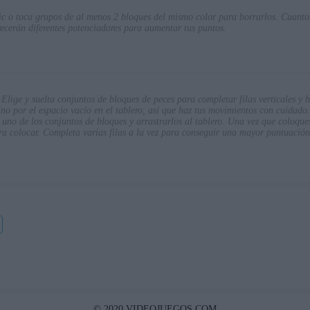
ic o toca grupos de al menos 2 bloques del mismo color para borrarlos. Cuanto
recerán diferentes potenciadores para aumentar tus puntos.
 Elige y suelta conjuntos de bloques de peces para completar filas verticales y h
ino por el espacio vacío en el tablero, así que haz tus movimientos con cuidado.
 uno de los conjuntos de bloques y arrastrarlos al tablero. Una vez que coloques 
ra colocar. Completa varias filas a la vez para conseguir una mayor puntuación
© 2020 VIDEOJUEGOS.COM