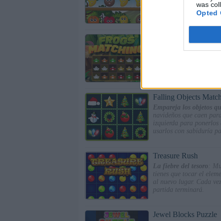
was col
posible para batir tu réc
Opted 
Frogs Matching
Empareja ranas
: Desliz
niveles puedes completa
Falling Objects Matc
Empareja los objetos q
navideños que caen para 
izquierda para ponerlos 
usarlos con sabiduría pa
Treasure Rush
La fiebre del tesoro
: Mu
tienes que tocar el elem
al nuevo lugar. Cada vez
partida terminará.
Jewel Blocks Puzzle