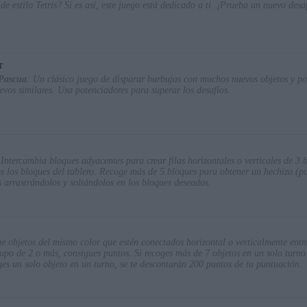
de estilo Tetris? Si es así, este juego está dedicado a ti. ¡Prueba un nuevo des
r
 Pascua
: Un clásico juego de disparar burbujas con muchos nuevos objetos y po
vos similares. Usa potenciadores para superar los desafíos.
 Intercambia bloques adyacentes para crear filas horizontales o verticales de 3
os los bloques del tablero. Recoge más de 5 bloques para obtener un hechizo (p
 arrastrándolos y soltándolos en los bloques deseados.
e objetos del mismo color que estén conectados horizontal o verticalmente entre 
grupo de 2 o más, consigues puntos. Si recoges más de 7 objetos en un solo tur
es un solo objeto en un turno, se te descontarán 200 puntos de tu puntuación.