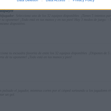
ltiplayer
ltijugador
: Selecciona uno de los 32 equipos disponibles. ¡Tienes 5 intentos par
e tu oponente! ¡Todo está en tus manos y en tus pies! Hay 3 modos de juego: -
mismo dispositivo.
ccione tu escuadra favorita de entre los 32 equipos disponibles. ¡Dispones de 5 
erta de tu oponente! ¡Todo está en tus manos y pies!
 pulsado el jugador, mientras corres por el césped sorteando a los jugadores ri
tar un gol.