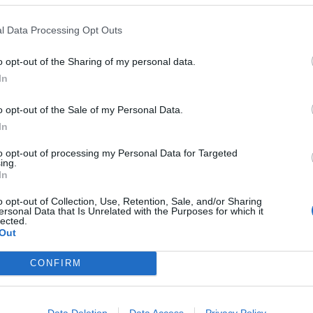
amps
 fútbol
: ¡Es el momento para otro desafío futbolístico! Es la Copa del Mundo y t
l Data Processing Opt Outs
a al oponente con tus precisas voleas.
o opt-out of the Sharing of my personal data.
In
rsey Quiz
de fútbol europeo
: El concurso de memoria de fútbol más popular ha llegado a t
o opt-out of the Sale of my Personal Data.
s hacer coincidir con la camiseta correcta. Puedes hacer lo contrario, hacer co
In
, si lo aceptas, es ser lo suficientemente inteligente y rápido.
e
to opt-out of processing my Personal Data for Targeted
ing.
rtería
: ¡Elige tu equipo de fútbol favorito e intenta marcar los tiros libres direc
In
o opt-out of Collection, Use, Retention, Sale, and/or Sharing
ersonal Data that Is Unrelated with the Purposes for which it
lected.
Out
ch
CONFIRM
2018
: Los treinta y dos mejores equipos de fútbol del mundo están compitiendo
 ¿Crees que puedes elegir un equipo y hacerlo?
Data Deletion
Data Access
Privacy Policy