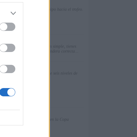
ú eres el que lidera a tu equipo hacia el trofeo.
u dispositivo. El concepto es simple, tienes
incidir la camiseta con la bandera correcta...
tos a puerta! El juego contiene seis niveles de
 para obtener el primer lugar en la Copa