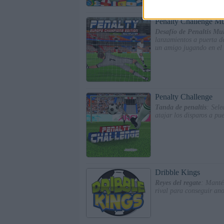
Penalty Challenge Mu
Desafío de Penaltis Mu
lanzamientos a puerta d
un amigo jugando en el 
Penalty Challenge
Tanda de penaltis
: Sele
atajar los disparos a pu
Dribble Kings
Reyes del regate
: Mantén
rival para conseguir ano