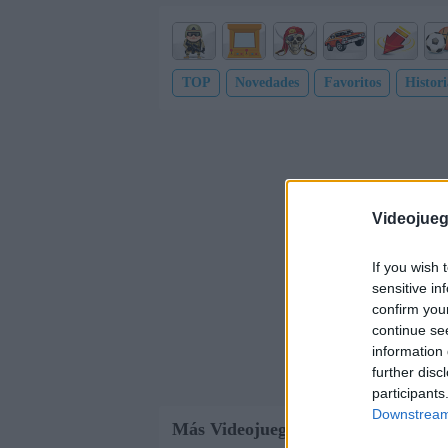
TOP
Novedades
Favoritos
Histori
Videojue
If you wish 
sensitive in
confirm you
continue se
information 
further disc
participants
Downstream 
Más Videojuegos de Fútbol