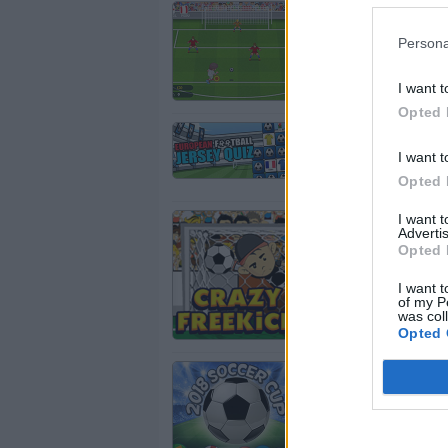
Drop Kick World Ch
Patea en el Mundial de
Persona
Elige tu equipo y machac
I want t
Opted 
European Football Je
Concurso de camisetas 
I want t
varias banderas que debe
Opted 
Pero al final, el desafío
Crazy Freekick Gam
I want 
Advertis
Juego loco de tiros a po
Opted 
dificultad creciente.
I want t
of my P
was col
Opted 
2018 Soccer Cup tou
Toque Copa de Fútbol 
Mundial de Fútbol 2018.