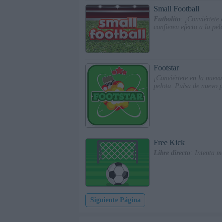
Small Football
Futbolito
: ¡Conviértete
confieren efecto a la pel
Footstar
¡Conviértete en la nueva 
pelota. Pulsa de nuevo p
Free Kick
Libre directo
: Intenta m
Siguiente Página