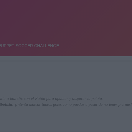
alla o haz clic con el Ratón para apuntar y disparar la pelota.
bolista
: ¡Intenta marcar tantos goles como puedas a pesar de no tener piernas!