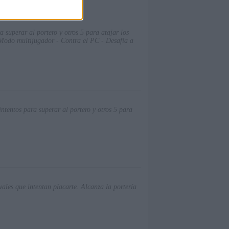
a superar al portero y otros 5 para atajar los
 Modo multijugador - Contra el PC - Desafía a
intentos para superar al portero y otros 5 para
vales que intentan placarte. Alcanza la portería