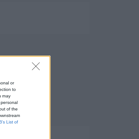
sonal or
ection to
ou may
 personal
out of the
 downstream
B’s List of