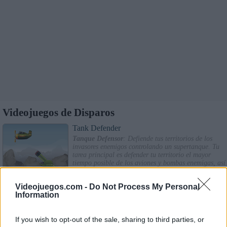
Videojuegos de Disparos
Tank Defender
Tanque Defensor
: Defiende tus territorios de los
invasores enemigos controlando un supertanque. Tu
tarea principal es defender tu territorio el mayor
tiempo posible de los aviones y bombas enemigas, así
como recoger las cajas de suministros que lanzan tus
aviones de carga militares. Resiste el mayor tiempo
Videojuegos.com -
Do Not Process My Personal
posible y demuestra que eres un experto tanquista.
Information
Robot Shooting
Tiroteo Robot
: Los extraterrestres quieren apoderarse
If you wish to opt-out of the sale, sharing to third parties, or
de su planeta. Tendrás que luchar contra ellos con