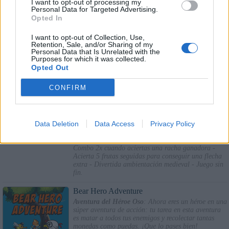
¡Que te diviertas!
I want to opt-out of processing my
Personal Data for Targeted Advertising.
Opted In
Sherwood Shooter
Tirador de Sherwood
: ¡Intenta hacer diana en la
I want to opt-out of Collection, Use,
manzana sobre la cabeza de tus amigos de forma
Retention, Sale, and/or Sharing of my
segura, sin alcanzarles por accidente!
Personal Data that Is Unrelated with the
Purposes for which it was collected.
Opted Out
Bill The Bowman
CONFIRM
Bill el arquero
: ¿Te apetece ser el experto arquero
Robin Hood? Ahora puedes practicar tus habilidades
como arquero. Toca y apunta tu arco. Suelta para
disparar la flecha. Apunta a la fruta, no a la
Data Deletion
Data Access
Privacy Policy
persona. Encuentra un paisaje cada vez más
desafiante que pondrá a prueba tu puntería. ¿Qué
puntuación puedes alcanzar? Características: -
Combo 2x cuando aciertas una racha ganadora -
Acierta 5 frutas seguidas para conseguir una flecha
extra - Divertida ambientación medieval - Juego sin
fin.
Bear Hero Adventure
Aventura del Héroe Oso
: Ahora eres un héroe en una
súper aventura de acción: tu tarea en esta aventura
es matar a todos tus enemigos y recolectar tantas
monedas como puedas. ¡Que lo pases bien!