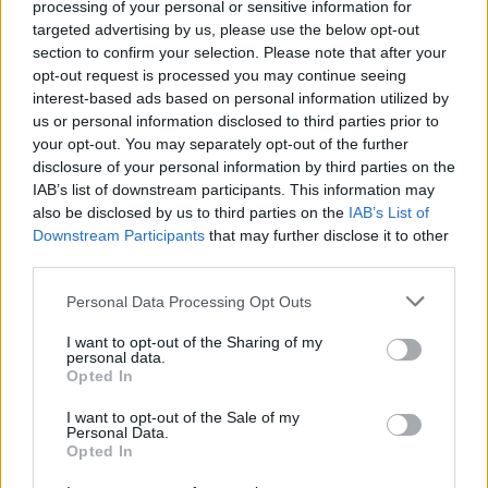
processing of your personal or sensitive information for
todas tus fuerzas.
targeted advertising by us, please use the below opt-out
section to confirm your selection. Please note that after your
opt-out request is processed you may continue seeing
interest-based ads based on personal information utilized by
Shot Trigger
us or personal information disclosed to third parties prior to
Gatillo Fácil
: Un genial juego de disparos en el que
your opt-out. You may separately opt-out of the further
debes completar varios niveles eliminando a todos
disclosure of your personal information by third parties on the
los malos de cada fase. Usa tus reflejos superiores
IAB’s list of downstream participants. This information may
para ralentizar el tiempo y derribar a los enemigos
de un solo disparo. Haz un uso inteligente de tus
also be disclosed by us to third parties on the
IAB’s List of
balas limitadas y diviértete.
Downstream Participants
that may further disclose it to other
third parties.
Save The Cowboy
Salva al Vaquero
: Salva a los cuatreros que han sido
Personal Data Processing Opt Outs
puestos en la horca. Dispones de un tiempo y número
de flechas limitado. Tienes que roomper la soga antes
de que mueran ahorcados.
I want to opt-out of the Sharing of my
personal data.
Opted In
Gun Master
I want to opt-out of the Sale of my
Maestro de la Pistola
: Ayuda a nuestro héroe a
Personal Data.
matar a todos sus enemigos. Puedes obtener
Opted In
diferentes armas de distintas formas, ¡lo único que
debes hacer es apuntar a los malos y dispararles!